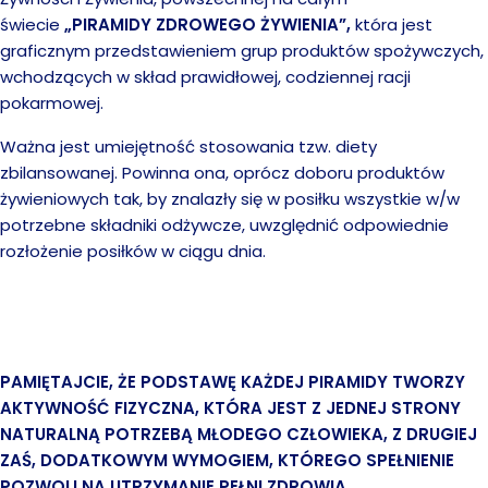
świecie
„PIRAMIDY ZDROWEGO ŻYWIENIA”,
która jest
graficznym przedstawieniem grup produktów spożywczych,
wchodzących w skład prawidłowej, codziennej racji
pokarmowej.
Ważna jest umiejętność stosowania tzw. diety
zbilansowanej. Powinna ona, oprócz doboru produktów
żywieniowych tak, by znalazły się w posiłku wszystkie w/w
potrzebne składniki odżywcze, uwzględnić odpowiednie
rozłożenie posiłków w ciągu dnia.
PAMIĘTAJCIE, ŻE PODSTAWĘ KAŻDEJ PIRAMIDY TWORZY
AKTYWNOŚĆ FIZYCZNA, KTÓRA JEST Z JEDNEJ STRONY
NATURALNĄ POTRZEBĄ MŁODEGO CZŁOWIEKA, Z DRUGIEJ
ZAŚ, DODATKOWYM WYMOGIEM, KTÓREGO SPEŁNIENIE
POZWOLI NA UTRZYMANIE PEŁNI ZDROWIA.