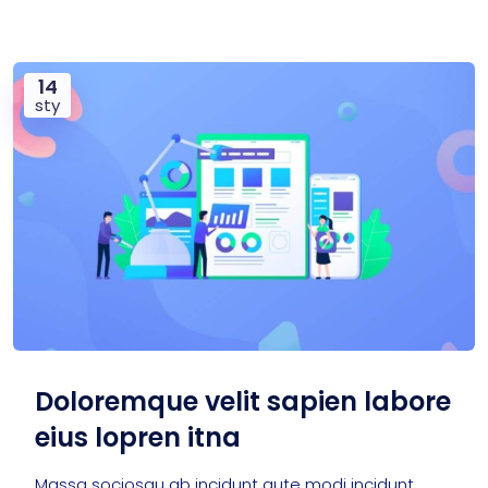
14
sty
Doloremque velit sapien labore
eius lopren itna
Massa sociosqu ab incidunt aute modi incidunt