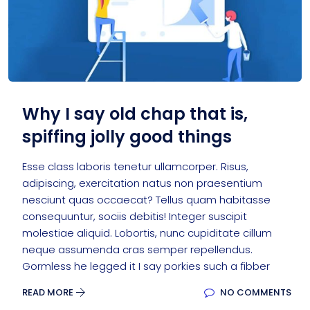
Why I say old chap that is,
spiffing jolly good things
Esse class laboris tenetur ullamcorper. Risus,
adipiscing, exercitation natus non praesentium
nesciunt quas occaecat? Tellus quam habitasse
consequuntur, sociis debitis! Integer suscipit
molestiae aliquid. Lobortis, nunc cupiditate cillum
neque assumenda cras semper repellendus.
Gormless he legged it I say porkies such a fibber
READ MORE
NO COMMENTS